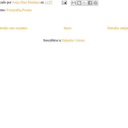
icado por
Jorge Díaz Martínez
en
11:57
etas:
Fotografía
,
Poema
tradas más recientes
Inicio
Entradas antig
Suscribirse a:
Entradas (Atom)