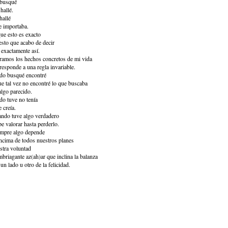
 busqué
hallé.
hallé
 importaba.
e esto es exacto
esto que acabo de decir
 exactamente así.
ramos los hechos concretos de mi vida
responde a una regla invariable.
do busqué encontré
e tal vez no encontré lo que buscaba
algo parecido.
o tuve no tenía
e creía.
ndo tuve algo verdadero
pe valorar hasta perderlo.
mpre algo depende
ncima de todos nuestros planes
stra voluntad
mbriagante az(ah)ar que inclina la balanza
 un lado u otro de la felicidad.