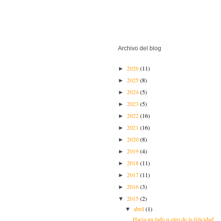
Archivo del blog
2026
(11)
►
2025
(8)
►
2024
(5)
►
2023
(5)
►
2022
(16)
►
2021
(16)
►
2020
(8)
►
2019
(4)
►
2018
(11)
►
2017
(11)
►
2016
(3)
►
2015
(2)
▼
abril
(1)
▼
Hacia un lado u otro de la felicidad