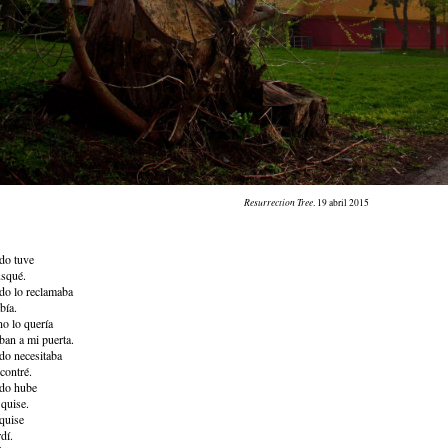
Resurrection Tree
. 19 abril 2015
do tuve
squé.
do lo reclamaba
bía.
no lo quería
ban a mi puerta.
o necesitaba
contré.
do hube
 quise.
 quise
dí.