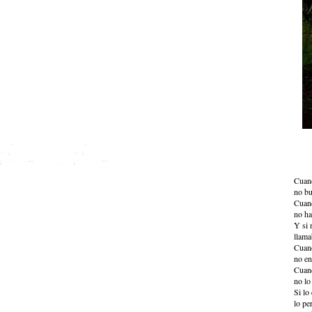
Cuan
no bu
Cuan
no ha
Y si 
llama
Cuand
no en
Cuan
no lo
Si lo
lo per