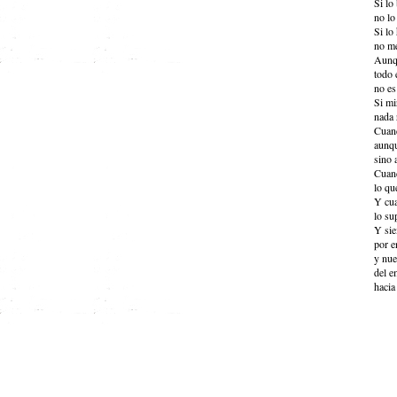
Si lo
no lo 
Si lo 
no me
Aunqu
todo 
no es
Si mi
nada 
Cuan
aunqu
sino 
Cuand
lo qu
Y cua
lo su
Y sie
por e
y nue
del e
hacia