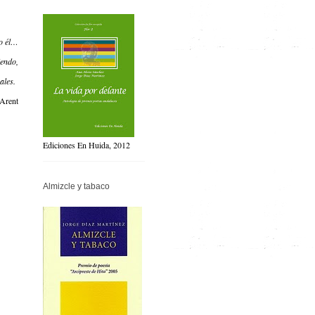
o él…
iendo,
ales.
Arent
Ediciones En Huida, 2012
Almizcle y tabaco