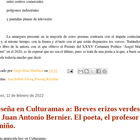
entre centros comerciales
polígonos industriales
y pantallas planas de televisión
La amargura presente en la mayoría de estos poemas contrasta con el ímpetu contesta
 y, al mismo tiempo, con la finura y el tacto con el que están dispuestos los versos. Tratándo
to libro de la autora, con el que obtuvo el Premio del XXXV Certamen Poético “Ángel Mar
rri” en el 2020, es de esperar que no sea el último, pues se trata de una poeta a la que, a buen s
eda todavía mucho que decir.
icado por
Jorge Díaz Martínez
en
14:32
etas:
Ana Isabel Alvea
,
Poesía
,
Reseñas
nes, 11 de febrero de 2022
seña en Culturamas a: Breves erizos verdes
 Juan Antonio Bernier. El poeta, el profesor
 niño.
a aparecida hoy en Culturamas: