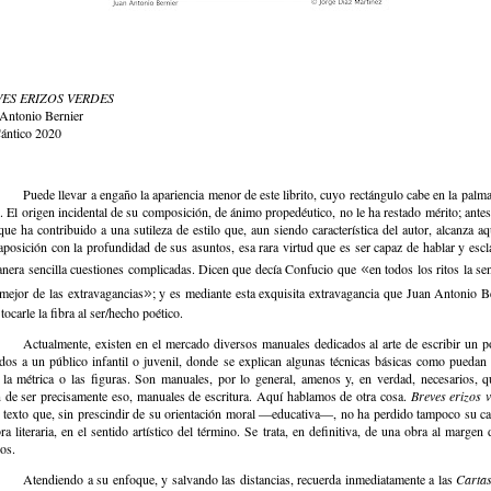
ES ERIZOS VERDES
Antonio Bernier
ántico 2020
Puede llevar a engaño la apariencia menor de este librito, cuyo rectángulo cabe en la palma
 El origen incidental de su composición, de ánimo propedéutico, no le ha restado mérito; antes
que ha contribuido a una sutileza de estilo que, aun siendo característica del autor, alcanza aq
aposición con la profundidad de sus asuntos, esa rara virtud que es ser capaz de hablar y escl
«
nera sencilla cuestiones complicadas. Dicen que decía Confucio que
en todos los ritos la sen
»
 mejor de las extravagancias
; y es mediante esta exquisita extravagancia que Juan Antonio B
 tocarle la fibra al ser/hecho poético.
Actualmente, existen en el mercado diversos manuales dedicados al arte de escribir un 
idos a un público infantil o juvenil, donde se explican algunas técnicas básicas como puedan 
 la métrica o las figuras. Son manuales, por lo general, amenos y, en verdad, necesarios, 
 de ser precisamente eso, manuales de escritura. Aquí hablamos de otra cosa.
Breves erizos 
 texto que, sin prescindir de su orientación moral ―educativa―, no ha perdido tampoco su ca
ra literaria, en el sentido artístico del término. Se trata, en definitiva, de una obra al margen 
os.
Atendiendo a su enfoque, y salvando las distancias, recuerda inmediatamente a las
Cartas