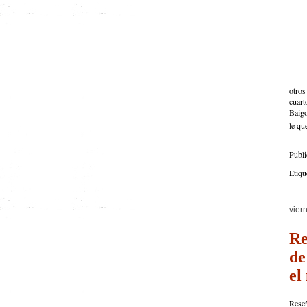
otros
cuar
Baigo
le qu
Publ
Etiqu
vier
Re
de
el
Reseñ