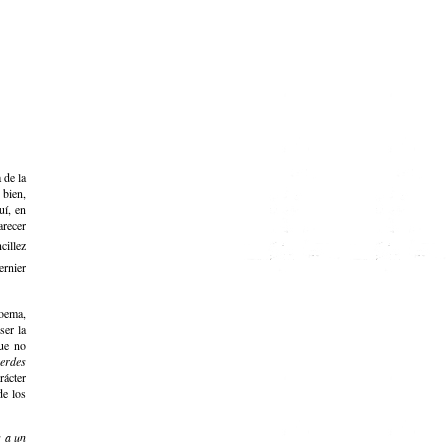
 de la
 bien,
uí, en
arecer
cillez
ernier
poema,
ser la
que no
verdes
rácter
de los
 a un