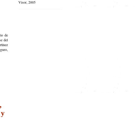
Visor, 2005
rio de
se del
tínez
eguro,
,
 y