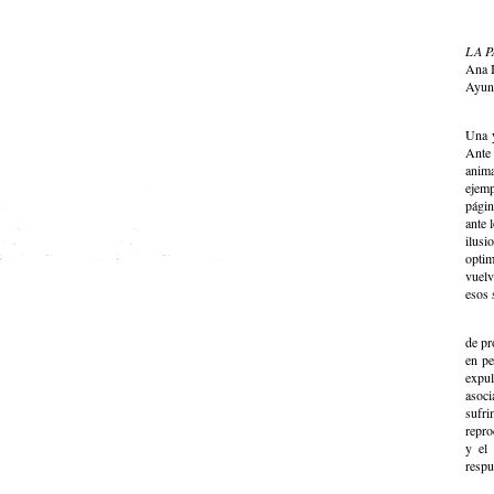
LA 
Ana I
Ayun
Una y
Ante 
anima
ejemp
págin
ante 
ilusi
optim
vuelv
esos 
de pr
en pe
expul
asoci
sufri
repro
y el
respu