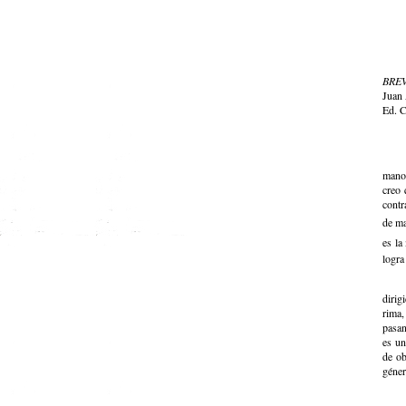
BREV
Juan 
Ed. C
mano.
creo 
contr
de ma
es la
logra
dirig
rima,
pasan
es un
de ob
géner