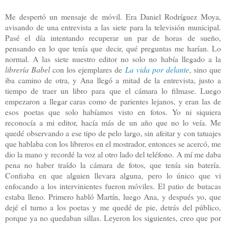
Me despertó un mensaje de móvil. Era Daniel Rodríguez Moya,
avisando de una entrevista a las siete para la televisión municipal.
Pasé el día intentando recuperar un par de horas de sueño,
pensando en lo que tenía que decir, qué preguntas me harían. Lo
normal. A las siete nuestro editor no solo no había llegado a la
librería Babel
con los ejemplares de
La vida por delante
, sino que
iba camino de otra, y Ana llegó a mitad de la entrevista, justo a
tiempo de traer un libro para que el cámara lo filmase. Luego
empezaron a llegar caras como de parientes lejanos, y eran las de
esos poetas que solo habíamos visto en fotos. Yo ni siquiera
reconocía a mi editor, hacía más de un año que no lo veía. Me
quedé observando a ese tipo de pelo largo, sin afeitar y con tatuajes
que hablaba con los libreros en el mostrador, entonces se acercó, me
dio la mano y recordé la voz al otro lado del teléfono. A mí me daba
pena no haber traído la cámara de fotos, que tenía sin batería.
Confiaba en que alguien llevara alguna, pero lo único que vi
enfocando a los intervinientes fueron móviles. El patio de butacas
estaba lleno. Primero habló Martín, luego Ana, y después yo, que
dejé el turno a los poetas y me quedé de pie, detrás del público,
porque ya no quedaban sillas. Leyeron los siguientes, creo que por