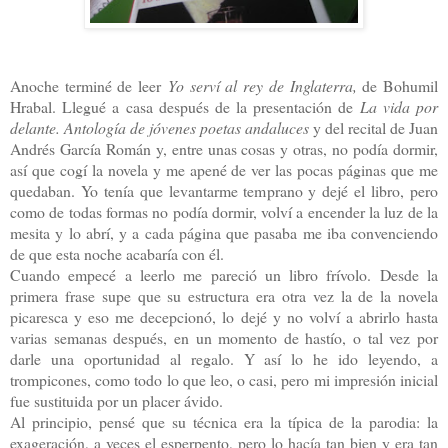
Anoche terminé de leer
Yo serví al rey de Inglaterra,
de Bohumil
Hrabal. Llegué a casa después de la presentación de
La vida por
delante. Antología de jóvenes poetas andaluces
y del recital de Juan
Andrés García Román y, entre unas cosas y otras, no podía dormir,
así que cogí la novela y me apené de ver las pocas páginas que me
quedaban. Yo tenía que levantarme temprano y dejé el libro, pero
como de todas formas no podía dormir, volví a encender la luz de la
mesita y lo abrí, y a cada página que pasaba me iba convenciendo
de que esta noche acabaría con él.
Cuando empecé a leerlo me pareció un libro frívolo. Desde la
primera frase supe que su estructura era otra vez la de la novela
picaresca y eso me decepcionó, lo dejé y no volví a abrirlo hasta
varias semanas después, en un momento de hastío, o tal vez por
darle una oportunidad al regalo. Y así lo he ido leyendo, a
trompicones, como todo lo que leo, o casi, pero mi impresión inicial
fue sustituida por un placer ávido.
Al principio, pensé que su técnica era la típica de la parodia: la
exageración, a veces el esperpento, pero lo hacía tan bien y era tan