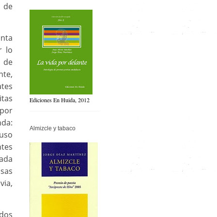
 de
inta
r lo
o de
nte,
tes
itas
Ediciones En Huida, 2012
 por
nda:
Almizcle y tabaco
luso
tes
nada
asas
ia,
odos