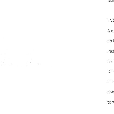
tex
LA 
A n
en 
Pas
las
De 
el 
com
tor