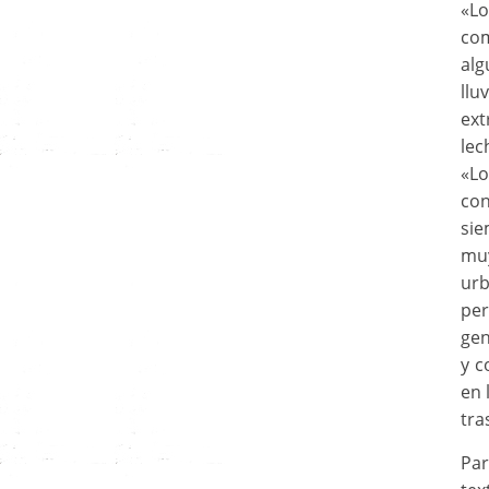
«Lo
com
alg
llu
ex
lec
«L
con
sie
muy
urb
per
gen
y c
en 
tra
Pa