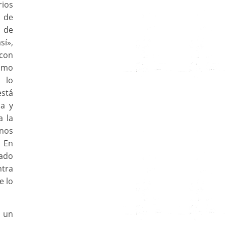
rios
n de
e de
sí»,
con
como
 lo
está
ma y
a la
 nos
. En
vado
ntra
e lo
r un