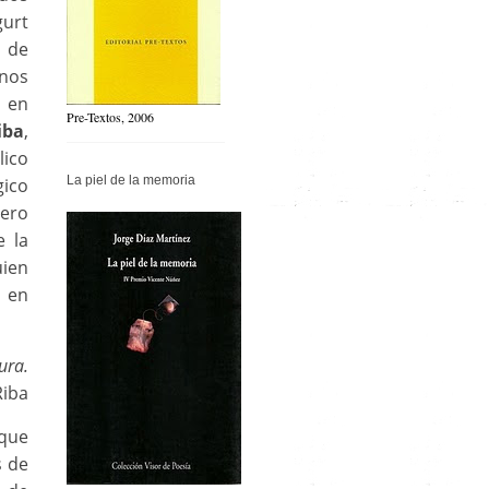
urt
, de
unos
 en
Pre-Textos, 2006
iba
,
lico
La piel de la memoria
gico
pero
e la
uien
 en
ura.
Riba
 que
s de