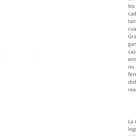
lo
cad
tan
cu
Gr
gan
caz
est
no 
fir
di
rea
La 
log