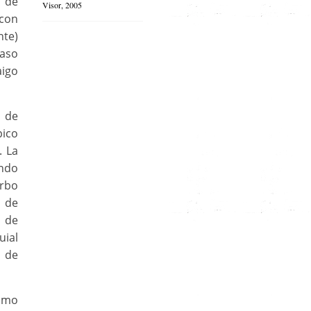
o de
Visor, 2005
con
nte)
caso
aigo
a de
pico
. La
ondo
rbo
r de
a de
uial
o de
como