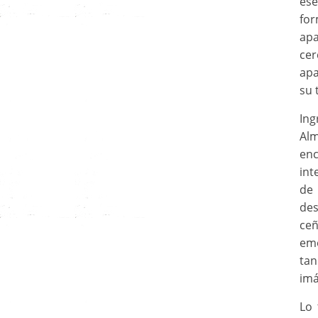
ese
fo
apa
cer
apa
su 
Ing
Alm
enc
int
de
des
ceñ
emo
tan
imá
Lo 