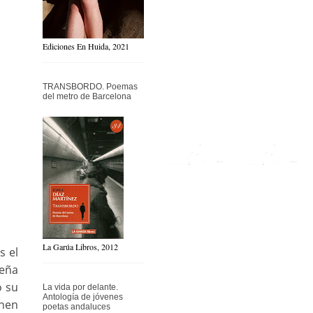
Ediciones En Huida, 2021
TRANSBORDO. Poemas
del metro de Barcelona
La Garúa Libros, 2012
s el
seña
o su
La vida por delante.
Antología de jóvenes
enen
poetas andaluces