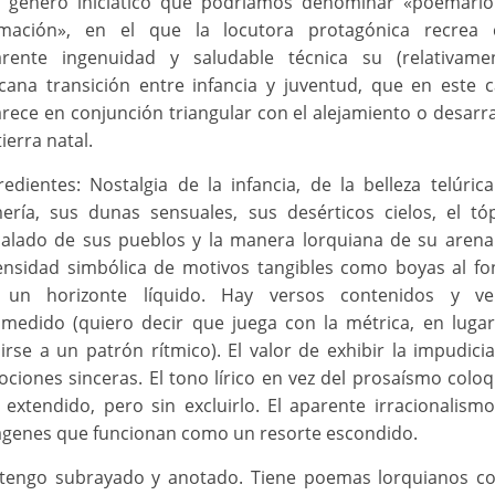
 género iniciático que podríamos denominar «poemari
rmación», en el que la locutora protagónica recrea 
rente ingenuidad y saludable técnica su (relativame
cana transición entre infancia y juventud, que en este 
rece en conjunción triangular con el alejamiento o desarr
tierra natal.
redientes: Nostalgia de la infancia, de la belleza telúric
ería, sus dunas sensuales, sus desérticos cielos, el tó
alado de sus pueblos y la manera lorquiana de su arena
ensidad simbólica de motivos tangibles como boyas al f
 un horizonte líquido. Hay versos contenidos y ve
medido (quiero decir que juega con la métrica, en luga
irse a un patrón rítmico). El valor de exhibir la impudici
ciones sinceras. El tono lírico en vez del prosaísmo coloq
 extendido, pero sin excluirlo. El aparente irracionalism
genes que funcionan como un resorte escondido.
tengo subrayado y anotado. Tiene poemas lorquianos 