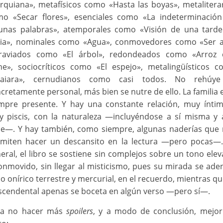
rquiana», metafísicos como «Hasta las boyas», metalitera
o «Secar flores», esenciales como «La indeterminació
unas palabras», atemporales como «Visión de una tard
via», nominales como «Agua», conmovedores como «Ser a
traviados como «El árbol», redondeados como «Arroz 
he», sociocríticos como «El espejo», metalingüísticos 
oaiara», cernudianos como casi todos. No rehúye
cretamente personal, más bien se nutre de ello. La familia 
mpre presente. Y hay una constante relación, muy ínti
 piscis, con la naturaleza ―incluyéndose a sí misma y 
e―. Y hay también, como siempre, algunas naderías que
miten hacer un descansito en la lectura ―pero pocas―
eral, el libro se sostiene sin complejos sobre un tono ele
onmovido, sin llegar al misticismo, pues su mirada se ade
lo onírico terrestre y mercurial, en el recuerdo, mientras qu
scendental apenas se boceta en algún verso ―pero sí―.
ra no hacer más
spoilers
, y a modo de conclusión, mejo