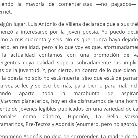
ciendo la mayoría de comentaristas ―no pagados―
ernet.
algún lugar, Luis Antonio de Villena declaraba que a sus tre
enzó a interesarse por la joven poesía. Yo puedo deci
mo a mis cuarenta y seis. No es que nunca haya dejad
erlo, en realidad, pero a lo que voy es que, afortunadame
 la actualidad contamos con una promoción de va
rgentes cuya calidad supera sobradamente las implíc
as de la juventud. Y, por cierto, en contra de lo que dicen
, la poesía no sólo no está muerta, sino que está de parra
a vez se lee y se escribe más, para bien o para mal. Inc
jando aparte toda la marabunta de aspiran
nfluencers
planetarios, hoy en día disfrutamos de una hor
iente de jóvenes legibles publicados en una variedad de c
itoriales como Cántico, Hiperión, La Bella Varsov
ramarinos, Pre-Textos y Adonáis (enumero, pero no agoto).
fenómeno Adonáis no deja de sorprender. La madre de t