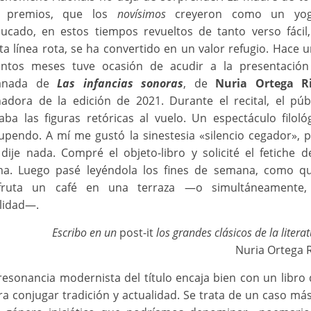
s premios, que los
novísimos
creyeron como un yog
ucado, en estos tiempos revueltos de tanto verso fácil
ta línea rota, se ha convertido en un valor refugio. Hace 
antos meses tuve ocasión de acudir a la presentación
anada de
Las infancias sonoras
, de
Nuria Ortega R
adora de la edición de 2021. Durante el recital, el púb
aba las figuras retóricas al vuelo. Un espectáculo filoló
upendo. A mí me gustó la sinestesia «silencio cegador», 
dije nada. Compré el objeto-libro y solicité el fetiche d
ma. Luego pasé leyéndola los fines de semana, como q
sfruta un café en una terraza ―o simultáneamente,
lidad―.
Escribo en un
post-it
los grandes clásicos de la literat
Nuria Ortega 
resonancia modernista del título encaja bien con un libro
ra conjugar tradición y actualidad. Se trata de un caso má