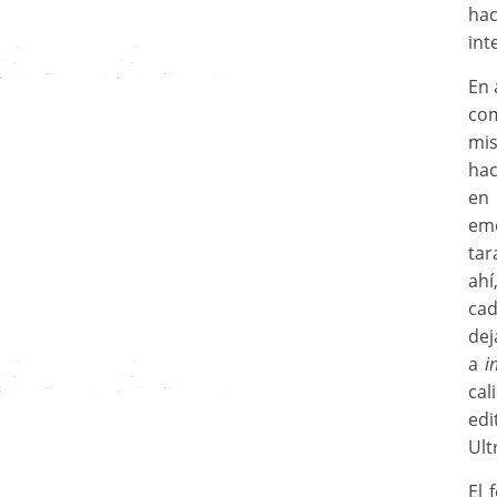
ha
int
En 
com
mis
hac
en
eme
tar
ahí
cad
de
a
i
cal
ed
Ult
El 