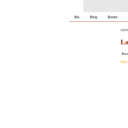
Bio
Blog
Books
vier
La
Reseñ
https