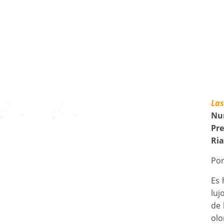
Las
Nur
Pr
Ria
Po
Es 
luj
de 
olo