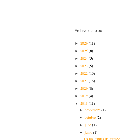
Archivo del blog
2026
(11)
►
2025
(8)
►
2024
(5)
►
2023
(5)
►
2022
(16)
►
2021
(16)
►
2020
(8)
►
2019
(4)
►
2018
(11)
▼
noviembre
(1)
►
octubre
(2)
►
julio
(1)
►
junio
(1)
▼
En los límites del tiempo