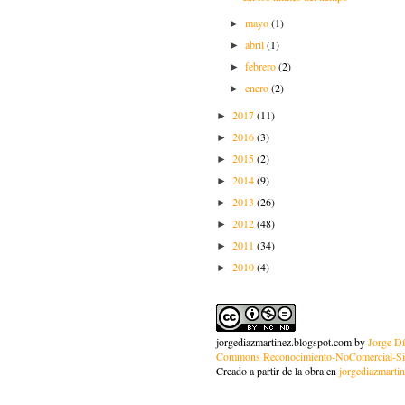
mayo
(1)
►
abril
(1)
►
febrero
(2)
►
enero
(2)
►
2017
(11)
►
2016
(3)
►
2015
(2)
►
2014
(9)
►
2013
(26)
►
2012
(48)
►
2011
(34)
►
2010
(4)
►
jorgediazmartinez.blogspot.com
by
Jorge Dí
Commons Reconocimiento-NoComercial-Sin
Creado a partir de la obra en
jorgediazmarti