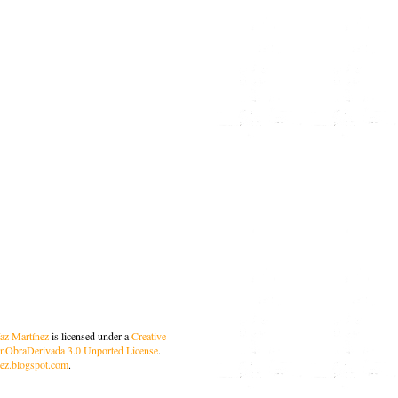
az Martínez
is licensed under a
Creative
ObraDerivada 3.0 Unported License
.
nez.blogspot.com
.