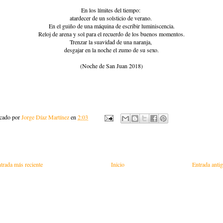
En los límites del tiempo:
atardecer de un solsticio de verano.
En el guiño de una máquina de escribir luminiscencia.
Reloj de arena y sol para el recuerdo de los buenos momentos.
Trenzar la suavidad de una naranja,
desgajar en la noche el zumo de su sexo.
(Noche de San Juan 2018)
icado por
Jorge Díaz Martínez
en
2:03
trada más reciente
Inicio
Entrada anti