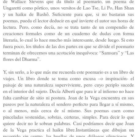
de Wallace Stevens que da título al poemario, un poema de
Ungaretti como pórtico, unos versitos de Lao Tse, Li Po, Han Shan
y un haiku de Bashô. Suficiente para que, si no bastaran sus
poemas, pueda el lector deducir en qué invierte el autor sus horas de
lectura. Pero, como decía, no se trata tanto de un compendio de
creaciones formales como de un cuaderno de dudas con forma
literaria, lo cual lo hace mucho más interesante, desde luego. Si esto
fuera poco, los títulos de las dos partes en que se divide el poemario
terminan de ofrecernos una acotación inequívoca: “Samsara” y “Las
flores del Dharma”.
Y, sin serlo, a lo que más me recuerda este poemario es a un libro de
viajes. Un libro donde se toma como excusa –o inspiración- el
paisaje de una naturaleza superviviente, pero cuyo periplo sucede
en el interior del sujeto. Decía Alberti que para ir al infierno no hace
falta cambiar de sitio ni postura. Joan de la Vega encuentra en sus
paseos por la naturaleza el sendero perfecto para llegar a sí mismo,
o al menos, más cerca de sí mismo. Sus poemas caen como
pinceladas sostenidas, sobrias, certeras, simples. Para decir lo que
quiere decir no le sobran palabras. Casi podríamos decir que Joan
de la Vega practica el haiku libre.Instantáneas que dibujan un
recorrido sin centro, las huellas de unos diálogos silenciosos. Y