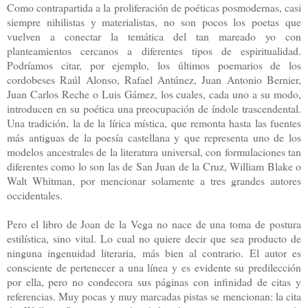
Como contrapartida a la proliferación de poéticas posmodernas, casi
siempre nihilistas y materialistas, no son pocos los poetas que
vuelven a conectar la temática del tan mareado yo con
planteamientos cercanos a diferentes tipos de espiritualidad.
Podríamos citar, por ejemplo, los últimos poemarios de los
cordobeses Raúl Alonso, Rafael Antúnez, Juan Antonio Bernier,
Juan Carlos Reche o Luis Gámez, los cuales, cada uno a su modo,
introducen en su poética una preocupación de índole trascendental.
Una tradición, la de la lírica mística, que remonta hasta las fuentes
más antiguas de la poesía castellana y que representa uno de los
modelos ancestrales de la literatura universal, con formulaciones tan
diferentes como lo son las de San Juan de la Cruz, William Blake o
Walt Whitman, por mencionar solamente a tres grandes autores
occidentales.
Pero el libro de Joan de la Vega no nace de una toma de postura
estilística, sino vital. Lo cual no quiere decir que sea producto de
ninguna ingenuidad literaria, más bien al contrario. El autor es
consciente de pertenecer a una línea y es evidente su predilección
por ella, pero no condecora sus páginas con infinidad de citas y
referencias. Muy pocas y muy marcadas pistas se mencionan: la cita