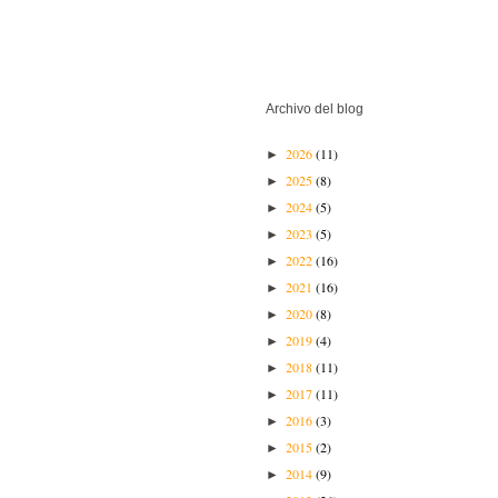
Archivo del blog
2026
(11)
►
2025
(8)
►
2024
(5)
►
2023
(5)
►
2022
(16)
►
2021
(16)
►
2020
(8)
►
2019
(4)
►
2018
(11)
►
2017
(11)
►
2016
(3)
►
2015
(2)
►
2014
(9)
►