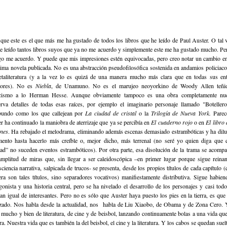
que este es el que más me ha gustado de todos los libros que he leído de Paul Auster. O tal 
e leído tantos libros suyos que ya no me acuerdo y simplemente este me ha gustado mucho. Pe
go me acuerdo. Y puede que mis impresiones estén equivocadas, pero creo notar un cambio en
tima novela publicada. No es una abstracción pseudofilosófica sostenida en andamios policiac
taliteratura (y a la vez lo es quizá de una manera mucho más clara que en todas sus en
riores). No es
Niebla
, de Unamuno. No es el marujeo neoyorkino de Woody Allen teñi
icismo a lo Herman Hesse. Aunque obviamente tampoco es una obra completamente nu
rva detalles de todas esas raíces, por ejemplo el imaginario personaje llamado "Boteller
bundo como los que callejean por
La ciudad de cristal
o la
Trilogía de Nueva York.
Parec
er
ha continuado la maniobra de aterrizaje que ya se percibía en
El cuaderno rojo
o en
El libro 
ones
. Ha rebajado el melodrama, eliminando además escenas demasiado estrambóticas y ha dilu
ento hasta hacerlo más creíble o, mejor dicho, más terrenal (no seré yo quien diga que 
dad” no suceden eventos estrambóticos). Por otra parte, esa disolución de la trama se acomp
mplitud de miras que, sin llegar a ser caleidoscópica –en primer lugar porque sigue reina
ciencia narrativa, salpicada de trucos- se presenta, desde los propios títulos de cada capítulo (
era son tales títulos, sino separadores vocativos) manifiestamente distributiva. Sigue habie
gonista y una historia central, pero se ha nivelado el desarrollo de los personajes y casi tod
tan igual de interesantes. Pero no es sólo que Auster haya puesto los pies en la tierra, es que
izado. Nos habla desde la actualidad, nos habla de Liu Xiaobo, de Obama y de Zona Cero.
 mucho y bien de literatura, de cine y de beisbol, lanzando continuamente bolas a una vida que
ra. Nuestra vida que es también la del beisbol, el cine y la literatura. Y los cabos se quedan suel