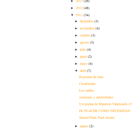
2013
(26)
►
2012
(48)
►
2011
(34)
▼
diciembre
(3)
►
noviembre
(4)
►
octubre
(3)
►
agosto
(3)
►
julio
(4)
►
junio
(2)
►
mayo
(4)
►
abril
(7)
▼
El poema de Jane
Cicatrizante.
Los nadies
oraciones y autorretratos
Un poema de Mauricio Valenzuela (1
EL PLACER COMO NECESIDAD
Sunset Park, Paul Auster.
marzo
(2)
►