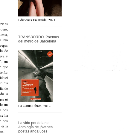
Ediciones En Huida, 2021
vez es
ro no,
 esta,
TRANSBORDO. Poemas
os. No
del metro de Barcelona
tregas
do de
eva y
o", un
e que
de las
ido el
en “la
aña de
ndo la
que ni
ndo un
La Garúa Libros, 2012
os nos
 se ha
 Y nos
La vida por delante.
 es la
Antología de jóvenes
tos.
poetas andaluces