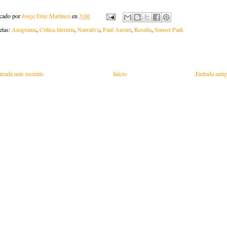
icado por
Jorge Díaz Martínez
en
3:00
etas:
Anagrama
,
Crítica literaria
,
Narrativa
,
Paul Auster
,
Reseña
,
Sunset Park
trada más reciente
Inicio
Entrada anti