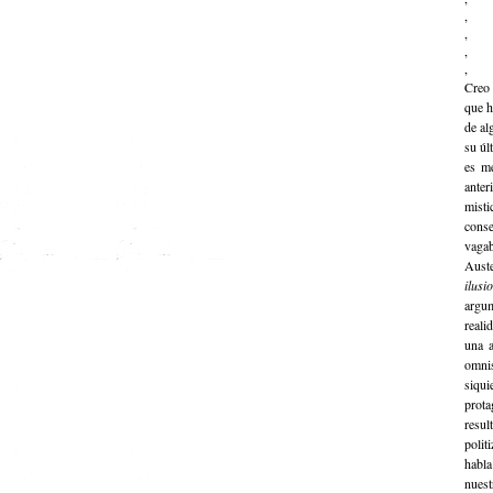
,
,
,
,
Creo 
que h
de al
su úl
es me
ante
mist
conse
vaga
Aust
ilusi
argum
reali
una a
omnis
siqui
prota
resul
polit
habla
nuest