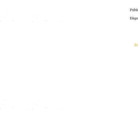
Publ
Etiqu
En